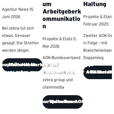
um
Haltung
Agentur-News
15.
Arbeitgeberk
Juni 2026
Projekte & Etats
ommunikatio
Februar 2025
n
Bei zebra tut sich
etwas. Genauer
Zweiter AOK-Ge
Projekte & Etats
5.
gesagt: Die Streifen
in Folge – mit
Mai 2026
werden länger.
Branchenwissen
AOK-Bundesverband
Doppelsieg
group bündelt Marken unter einer Flagge
Weiterlesen
setzt auf
rlesen: zebra group gewinnt Etat der AOK Nord
Weiterles
muehlhausmoers,
zebra group und
chemmedia
ur-Allianz gewinnt europaweiten AOK-Pitch um 
Weiterlesen