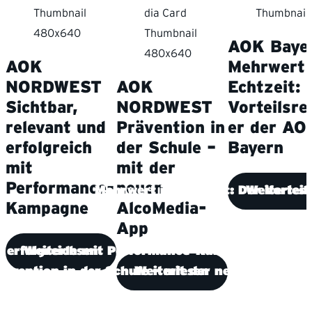
AOK Baye
AOK
Mehrwert 
NORDWEST
AOK
Echtzeit: 
Sichtbar,
NORDWEST
Vorteilsre
relevant und
Prävention in
er der AO
erfolgreich
der Schule –
Bayern
mit
mit der
Performance-
neuen
Mehrwert in Echtzeit: Der Vortei
Weiterles
Kampagne
AlcoMedia-
App
nd erfolgreich mit Performance-Kampagne
Weiterlesen
rävention in der Schule – mit der neuen AlcoMe
Weiterlesen