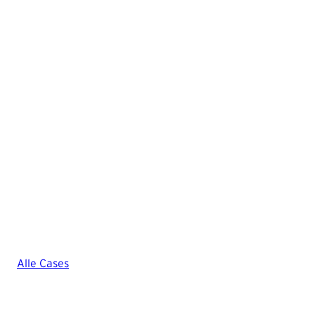
Mit Memes und 
Alle Cases