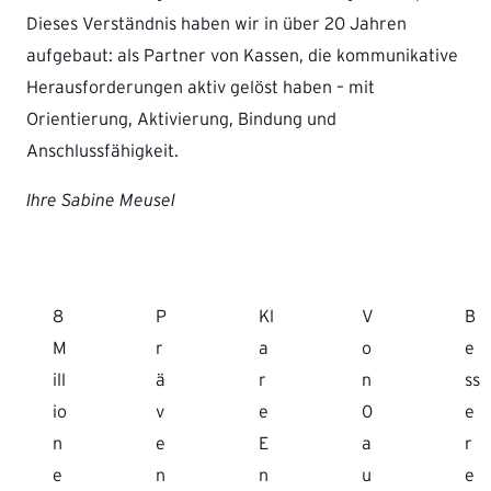
Dieses Verständnis haben wir in über 20 Jahren
aufgebaut: als Partner von Kassen, die kommunikative
Herausforderungen aktiv gelöst haben – mit
Orientierung, Aktivierung, Bindung und
Anschlussfähigkeit.
Ihre Sabine Meusel
8
P
Kl
V
B
M
r
a
o
e
ill
ä
r
n
ss
io
v
e
0
e
n
e
E
a
r
e
n
n
u
e