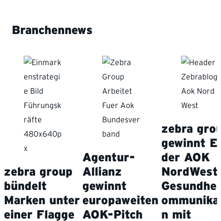
Branchennews
zebra gro
gewinnt E
Agentur-
der AOK
zebra group
Allianz
NordWest
bündelt
gewinnt
Gesundhei
Marken unter
europaweiten
ommunika
einer Flagge
AOK-Pitch
n mit