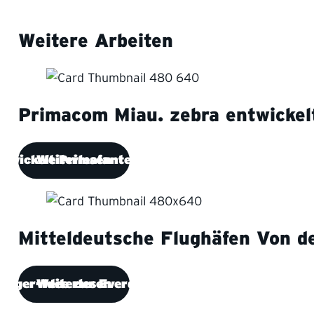
Weitere Arbeiten
Primacom
Miau. zebra entwickel
ntwickelt Primafanten als Key Visual.
Weiterlesen
Mitteldeutsche Flughäfen
Von de
flieger-Idee zur Evergreen-Kampagne
Weiterlesen