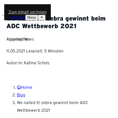
Zum Inhalt springen
Kontakt
Menü
We nailed it! zebra gewinnt beim
ADC Wettbewerb 2021
Abgelegt in:
Agentur-News
11.05.2021
Lesezeit:
5 Minuten
Autor:in: Katina Scholz
Home
Blog
We nailed it! zebra gewinnt beim ADC
Wettbewerb 2021