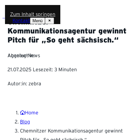
Zum Inhalt springen
Kontakt
Menü
Chemnitzer
Kommunikationsagentur gewinnt
Pitch für „So geht sächsisch.“
Abgelegt in:
Agentur-News
21.07.2025
Lesezeit:
3 Minuten
Autor:in: zebra
Home
Blog
Chemnitzer Kommunikationsagentur gewinnt
Pitch für „So geht sächsisch.“