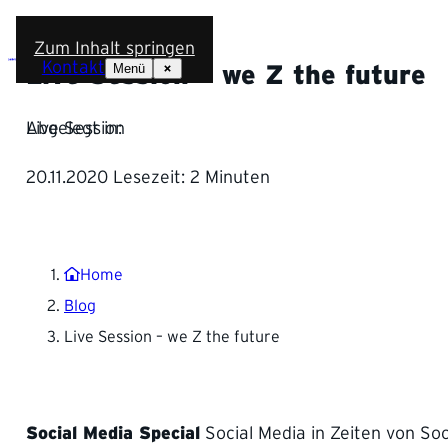
Zum Inhalt springen
Kontakt
Menü
Live Session – we Z the future
Abgelegt in:
Live Session
20.11.2020
Lesezeit:
2 Minuten
Home
Blog
Live Session – we Z the future
Social Media Special
Social Media in Zeiten von Soc