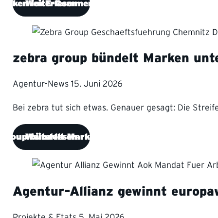
Marken im E-Commerce wirklich brauchen
Weiterlesen
zebra group bündelt Marken unte
Agentur-News
15. Juni 2026
Bei zebra tut sich etwas. Genauer gesagt: Die Streif
 group bündelt Marken unter einer Flagge
Weiterlesen
Agentur-Allianz gewinnt europ
Projekte & Etats
5. Mai 2026